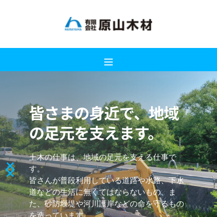
皆さまの身近で、地域
の足元を支えます。
土木の仕事は、地域の足元を支える仕事で
す。
皆さんが普段利用している道路や水路、下水
道などの生活に無くてはならないもの、ま
た、砂防堰堤や河川護岸などの命を守るもの
を造っています。