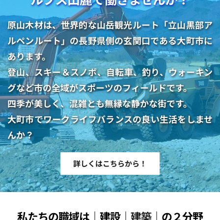
原山木材は、世界的な山岳観光ルート「立山黒部ア
ルペンルート」の長野県側の玄関口である大町市に
あります。
登山、スキー＆スノボ、自転車、釣り、ウォーキン
グなど市の全域がスポーツのフィールドです。
四季が美しく、混雑とも無縁な静かな街です。
大町市でワークライフバランスの良い生活をしませ
んか？ 
詳しくはこちらから！
私たちの職域は｜建設｜
建築
｜の２分野